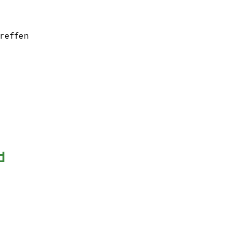
reffen
d