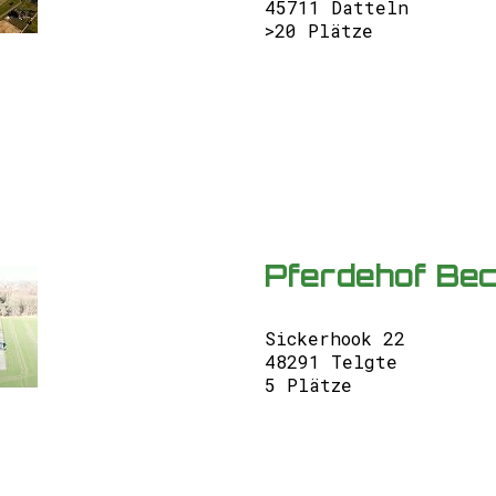
45711 Datteln
>20 Plätze
Pferdehof Be
Sickerhook 22
48291 Telgte
5 Plätze