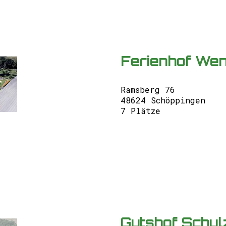
Ferienhof We
Ramsberg 76
48624 Schöppingen
7 Plätze
Gutshof Schul