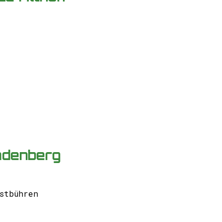
ndenberg
stbühren